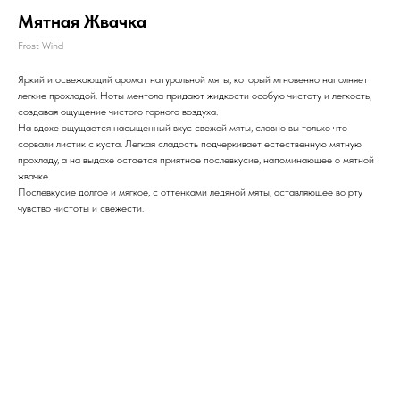
Мятная Жвачка
Frost Wind
Яркий и освежающий аромат натуральной мяты, который мгновенно наполняет
легкие прохладой. Ноты ментола придают жидкости особую чистоту и легкость,
создавая ощущение чистого горного воздуха.
На вдохе ощущается насыщенный вкус свежей мяты, словно вы только что
сорвали листик с куста. Легкая сладость подчеркивает естественную мятную
прохладу, а на выдохе остается приятное послевкусие, напоминающее о мятной
жвачке.
Послевкусие долгое и мягкое, с оттенками ледяной мяты, оставляющее во рту
чувство чистоты и свежести.