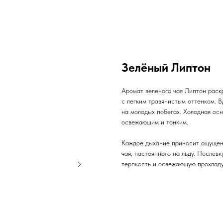
Зелёный Липтон
Аромат зеленого чая Липтон раск
с легким травянистым оттенком. В
на молодых побегах. Холодная осн
освежающим и тонким.
Каждое дыхание приносит ощущени
чая, настоянного на льду. Послевк
терпкость и освежающую прохладу