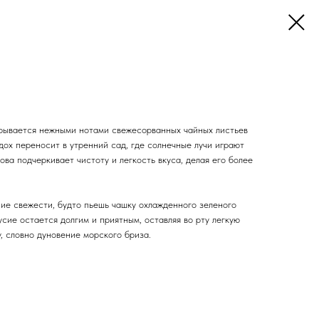
рывается нежными нотами свежесорванных чайных листьев
дох переносит в утренний сад, где солнечные лучи играют
ова подчеркивает чистоту и легкость вкуса, делая его более
е свежести, будто пьешь чашку охлажденного зеленого
усие остается долгим и приятным, оставляя во рту легкую
, словно дуновение морского бриза.